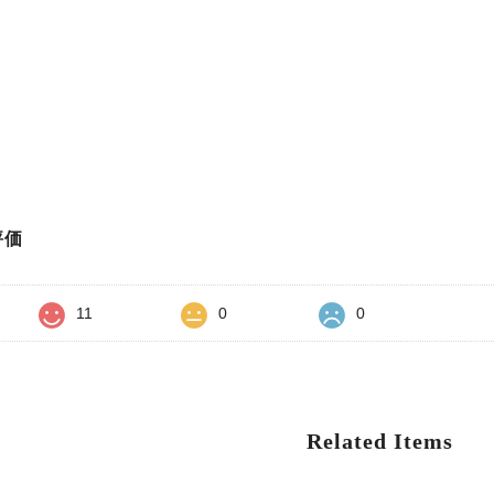
評価
11
0
0
Related Items