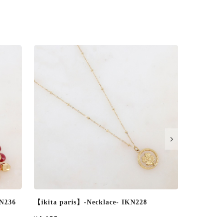
【ikita paris】-Necklace- 45cm 2Color
【ikita 
IKN226