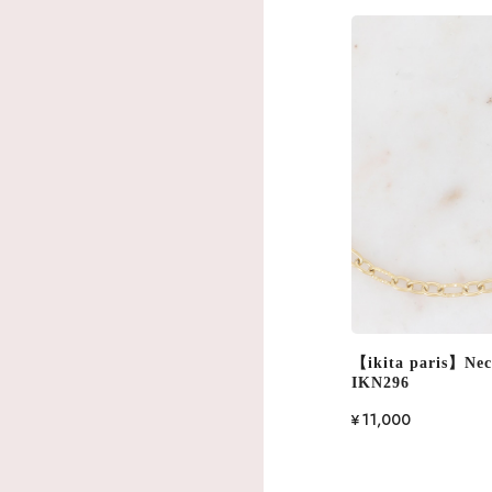
【ikita paris】Nec
IKN296
¥11,000