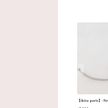
【ikita paris】-Necklace- 2Color IKN245
【ikita paris】-Ne