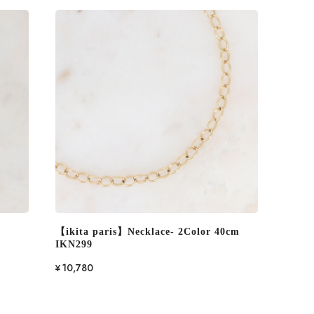
【ikita paris】Necklace- 2Color 40cm
IKN299
¥10,780