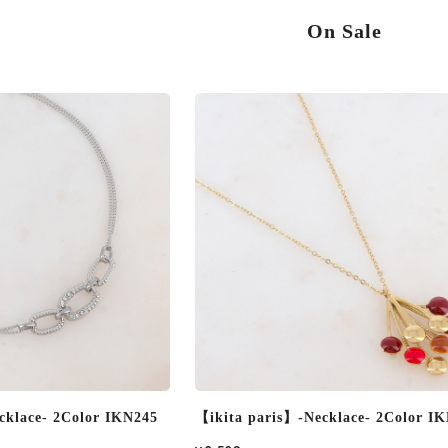
On Sale
cklace- 2Color IKN236
【ikita paris】-Necklace- IKN228