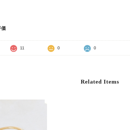
評価
11
0
0
Related Items