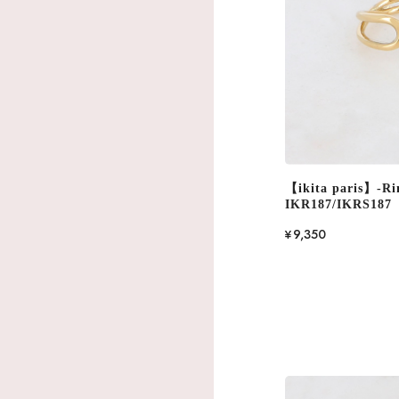
【ikita paris】-Ri
IKR187/IKRS187
¥9,350