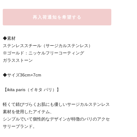
再入荷通知を希望する
◆素材
ステンレススチール（サージカルステンレス）
※ゴールド：ニッケルフリーコーティング
ガラスストーン
◆サイズ36cm+7cm
【ikita paris（イキタ パリ）】
軽くて錆びづらくお肌にも優しいサージカルステンレス
素材を使用したアイテム、
シンプルでいて個性的なデザインが特徴のパリのアクセ
サリーブランド。