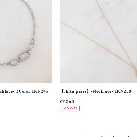
cklace- IKN258
【ikita paris】-Necklace- 2Color I
¥8,580
40%OFF