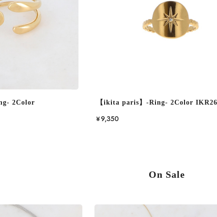
ng- 2Color
【ikita paris】-Ring- 2Color IKR2
¥9,350
On Sale