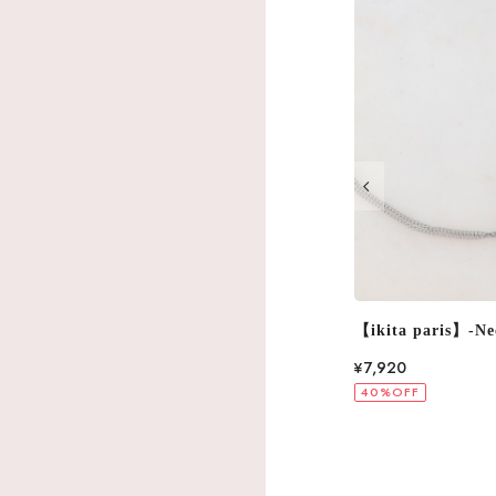
【ikita paris】-Necklace- 2Color IKN245
【ikita paris】-Ne
¥7,920
¥7,260
40%OFF
40%OFF