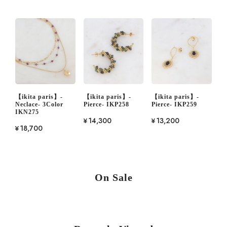
【ikita paris】-
【ikita paris】-
【ikita paris】-
Neclace- 3Color
Pierce- IKP258
Pierce- IKP259
IKN275
¥14,300
¥13,200
¥18,700
On Sale