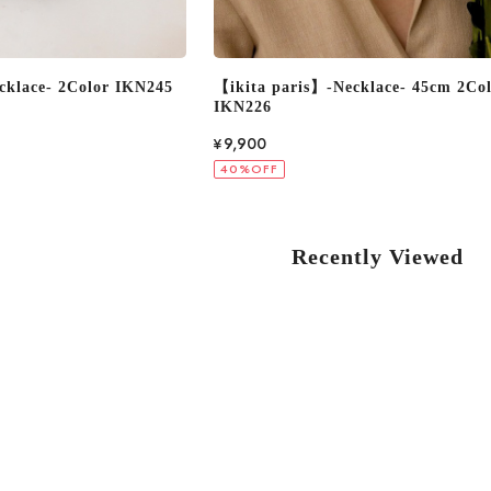
cklace- 45cm 2Color
【ikita paris】-Necklace- IKN228
¥6,600
40%OFF
Recently Viewed