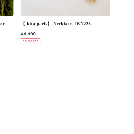
【ikita paris】-Necklace- IKN247
【ikita 
¥6,600
¥7,260
40%OFF
40%OF