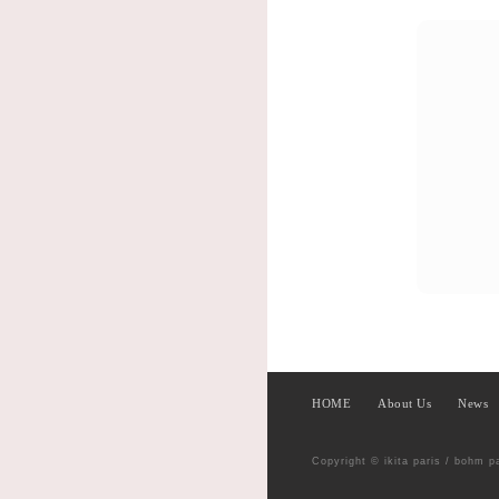
HOME
About Us
News
Copyright © ikita paris / bohm p