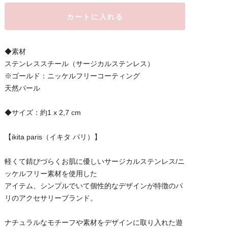
カートに入れる
◆素材
ステンレススチール（サージカルステンレス）
※ゴールド：ニッケルフリーコーティング
天然パール
◆サイズ：約1 x 2,7 cm
【ikita paris（イキタ パリ）】
軽くて錆びづらくお肌に優しいサージカルステンレス/ニ
ッケルフリー素材を使用した
アイテム、シンプルでいて個性的なデザインが特徴のパ
リのアクセサリーブランド。
ナチュラルなモチーフや素材をデザインに取り入れた遊