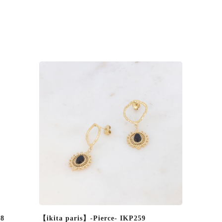
68
【ikita paris】-Pierce- IKP259