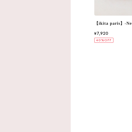
【ikita paris】-Necklace- 2Color IKN245
【ikita paris】-Ne
IKN226
¥7,920
¥9,900
40%OFF
40%OFF