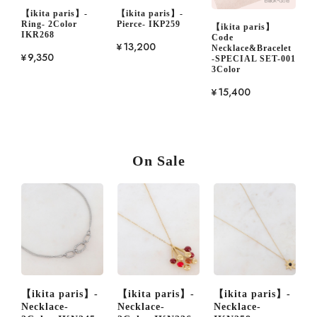
【ikita paris】-
【ikita paris】-
Ring- 2Color
Pierce- IKP259
【ikita paris】
IKR268
Code
¥13,200
Necklace&Bracelet
¥9,350
-SPECIAL SET-001
3Color
¥15,400
On Sale
is】-
【ikita paris】-
【ikita paris】-
【ikita paris】-
Necklace-
Necklace-
Necklace-