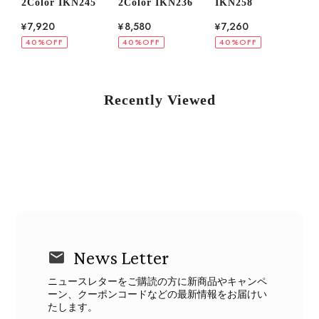
N245
2Color IKN236
IKN258
IKN228
¥8,580
¥7,260
¥6,600
40%OFF
40%OFF
40%OFF
Recently Viewed
News Letter
ニュースレターをご購読の方に新商品やキャンペ
ーン、クーポンコードなどの最新情報をお届けい
たします。