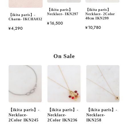
【ikita paris】
【ikita paris】
Necklace- IKN297
Necklace- 2Color
【ikita paris】-
40cm IKN299
Charm- IKCHA032
¥16,500
¥10,780
¥4,290
On Sale
【ikita paris】-
【ikita paris】-
【ikita paris】-
【ikit
Necklace-
Necklace-
Necklace-
Neckl
2Color IKN245
2Color IKN236
IKN258
IKN2