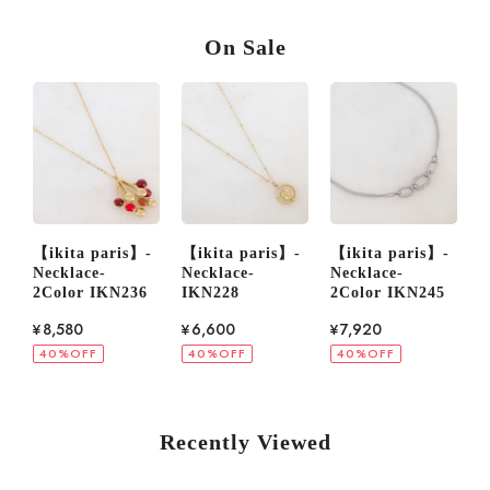
On Sale
 paris】-
【ikita paris】-
【ikita paris】-
【ikita pari
ce-
Necklace-
Necklace-
Necklace-
r IKN236
IKN228
2Color IKN245
IKN247
¥6,600
¥7,920
¥6,600
FF
40%OFF
40%OFF
40%OFF
Recently Viewed