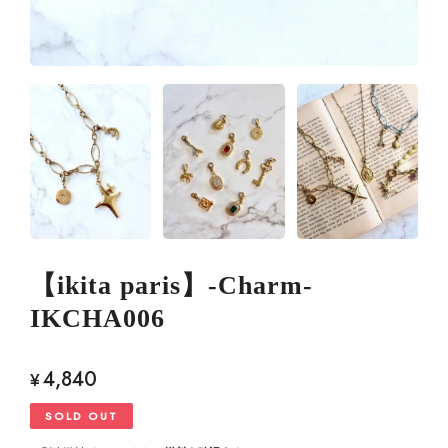
【ikita paris】-Charm-
IKCHA006
4,840
¥
SOLD OUT