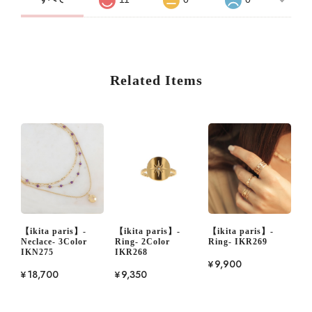
Related Items
【ikita paris】-
【ikita paris】-
【ikita paris】-
Neclace- 3Color
Ring- 2Color
Ring- IKR269
IKN275
IKR268
¥9,900
¥18,700
¥9,350