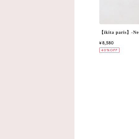
【ikita paris】-Necklace- 2Color IKN236
【ikita paris】-Ne
¥8,580
¥6,600
40%OFF
40%OFF