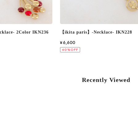
cklace- IKN228
【ikita paris】-Necklace- IKN258
¥7,260
40%OFF
Recently Viewed