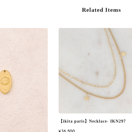
Related Items
【ikita paris】Necklace- IKN297
¥16,500