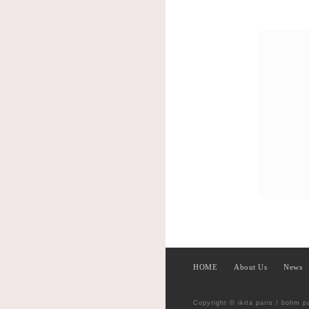
HOME
About Us
News
Copyright © ikita paris / bohm p