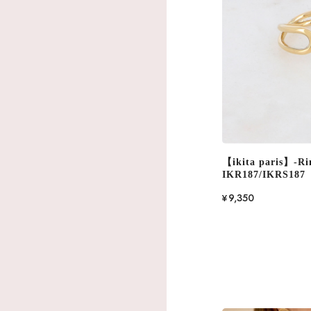
【ikita paris】-Ri
IKR187/IKRS187
¥9,350