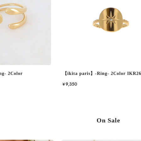
ng- 2Color
【ikita paris】-Ring- 2Color IKR2
¥9,350
On Sale