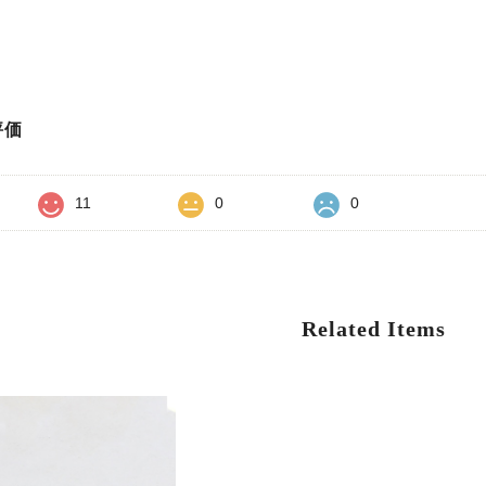
評価
11
0
0
Related Items