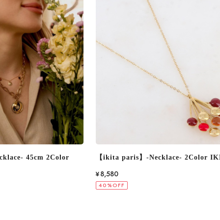
cklace- 2Color IKN236
【ikita paris】-Necklace- IKN228
¥6,600
40%OFF