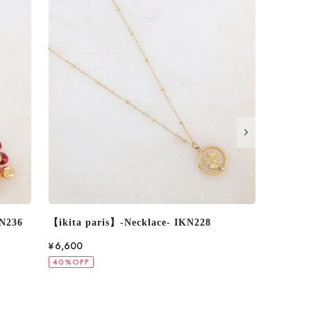
【ikita paris】-Necklace- IKN247
【ikita 
¥6,600
¥7,920
40%OFF
40%OF