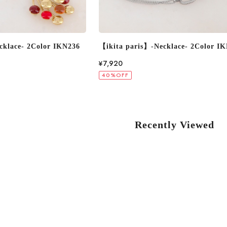
cklace- 2Color IKN245
【ikita paris】-Necklace- IKN228
¥6,600
40%OFF
Recently Viewed