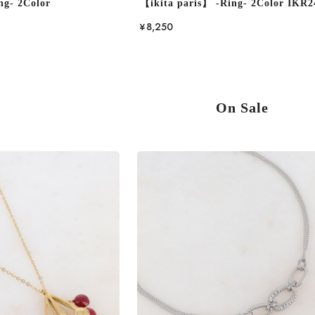
ng- 2Color
【ikita paris】 -Ring- 2Color IKR2
¥8,250
On Sale