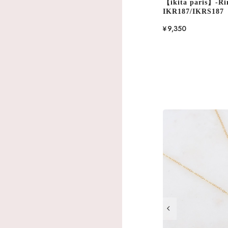
【ikita paris】-Ri
IKR187/IKRS187
¥9,350