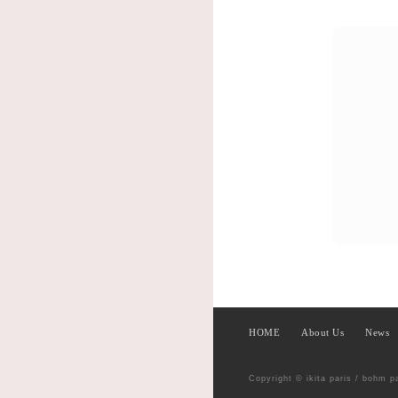
HOME
About Us
News
Copyright © ikita paris / bohm p