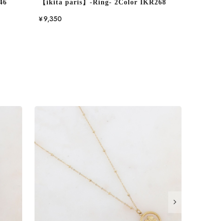
46
【ikita paris】-Ring- 2Color IKR268
¥9,350