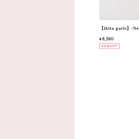
【ikita paris】-Necklace- 2Color IKN236
【ikita paris】-Ne
¥8,580
¥7,920
40%OFF
40%OFF